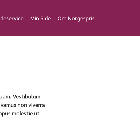
deservice
Min Side
Om Norgespris
 quam. Vestibulum
Vivamus non viverra
empus molestie ut