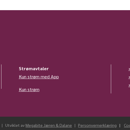
Strømavtaler
Kun strøm med App
Kun strøm
|
Utviklet av
Megabite Jæren & Dalane
|
Personvernerklæring
|
Coo