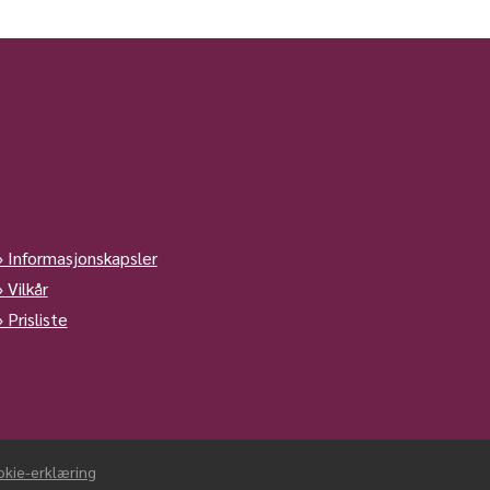
» Informasjonskapsler
» Vilkår
» Prisliste
kie-erklæring