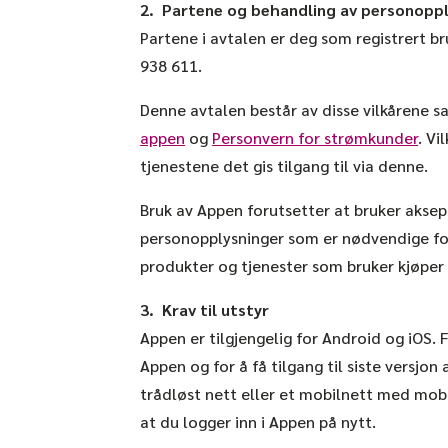
2. Partene og behandling av personopp
Partene i avtalen er deg som registrert b
938 611
.
Denne avtalen består av disse vilkårene s
appen
og
Personvern for strømkunder
. Vi
tjenestene det gis tilgang til via denne.
Bruk av Appen forutsetter at bruker akse
personopplysninger som er nødvendige for
produkter og tjenester som bruker kjøper 
3. Krav til utstyr
Appen er tilgjengelig for Android og iOS. F
Appen og for å få tilgang til siste versjon
trådløst nett eller et mobilnett med mobi
at du logger inn i Appen på nytt.