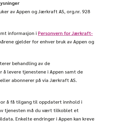
lysninger
ruker av Appen og
Jærkraft AS
, o
rg.nr. 928
amt informasjon i
Personvern for Jærkraft-
lkårene gjelder for enhver bruk av Appen og
pterer behandling av de
 å levere tjenestene i Appen samt de
eller abonnerer på via Jærkraft AS.
or å få tilgang til oppdatert innhold i
 av tjenesten må du vært tilkoblet et
ldata. Enkelte endringer i Appen kan kreve