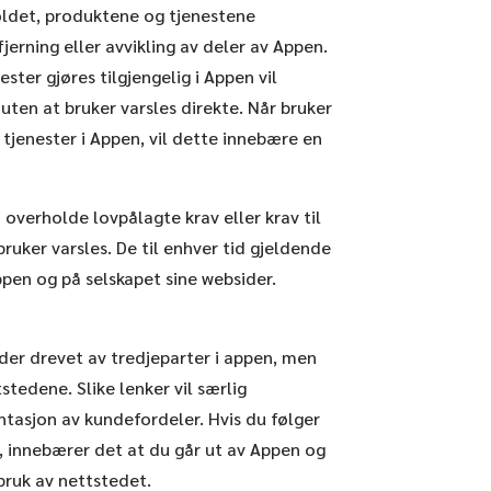
holdet, produktene og tjenestene
fjerning eller avvikling av deler av Appen.
ster gjøres tilgjengelig i Appen vil
 uten at bruker varsles direkte. Når bruker
r tjenester i Appen, vil dette innebære en
overholde lovpålagte krav eller krav til
ruker varsles. De til enhver tid gjeldende
Appen og på selskapet sine websider.
teder drevet av tredjeparter i appen, men
stedene. Slike lenker vil særlig
ntasjon av kundefordeler. Hvis du følger
er, innebærer det at du går ut av Appen og
 bruk av nettstedet.